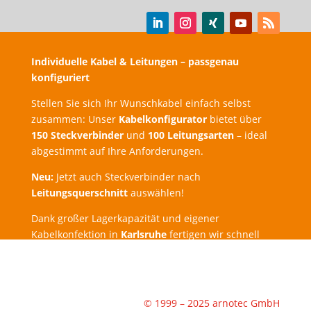
Individuelle Kabel & Leitungen – passgenau
konfiguriert
Stellen Sie sich Ihr Wunschkabel einfach selbst
zusammen: Unser
Kabelkonfigurator
bietet über
150 Steckverbinder
und
100 Leitungsarten
– ideal
abgestimmt auf Ihre Anforderungen.
Neu:
Jetzt auch Steckverbinder nach
Leitungsquerschnitt
auswählen!
Dank großer Lagerkapazität und eigener
Kabelkonfektion in
Karlsruhe
fertigen wir schnell
und zuverlässig.
Expressbestellung
möglich –
Lieferung schon
am nächsten Werktag
!
© 1999 – 2025 arnotec GmbH