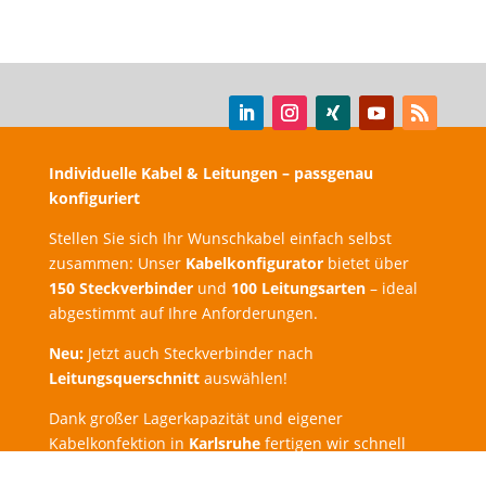
Individuelle Kabel & Leitungen – passgenau
konfiguriert
Stellen Sie sich Ihr Wunschkabel einfach selbst
zusammen: Unser
Kabelkonfigurator
bietet über
150 Steckverbinder
und
100 Leitungsarten
– ideal
abgestimmt auf Ihre Anforderungen.
Neu:
Jetzt auch Steckverbinder nach
Leitungsquerschnitt
auswählen!
Dank großer Lagerkapazität und eigener
Kabelkonfektion in
Karlsruhe
fertigen wir schnell
und zuverlässig.
Expressbestellung
möglich –