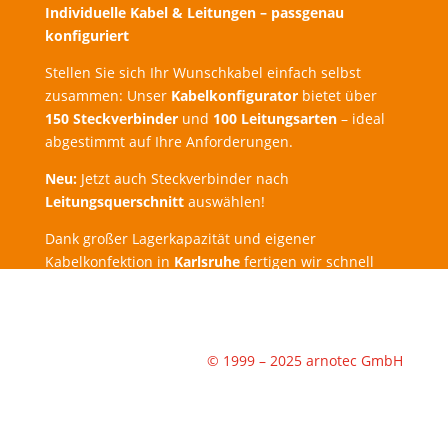
Individuelle Kabel & Leitungen – passgenau
konfiguriert
Stellen Sie sich Ihr Wunschkabel einfach selbst
zusammen: Unser
Kabelkonfigurator
bietet über
150 Steckverbinder
und
100 Leitungsarten
– ideal
abgestimmt auf Ihre Anforderungen.
Neu:
Jetzt auch Steckverbinder nach
Leitungsquerschnitt
auswählen!
Dank großer Lagerkapazität und eigener
Kabelkonfektion in
Karlsruhe
fertigen wir schnell
und zuverlässig.
Expressbestellung
möglich –
Lieferung schon
am nächsten Werktag
!
© 1999 – 2025 arnotec GmbH