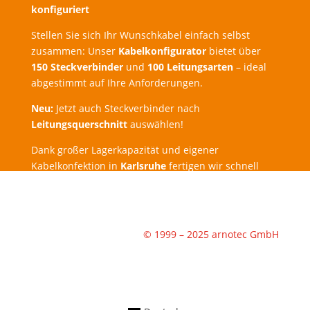
konfiguriert
Stellen Sie sich Ihr Wunschkabel einfach selbst
zusammen: Unser
Kabelkonfigurator
bietet über
150 Steckverbinder
und
100 Leitungsarten
– ideal
abgestimmt auf Ihre Anforderungen.
Neu:
Jetzt auch Steckverbinder nach
Leitungsquerschnitt
auswählen!
Dank großer Lagerkapazität und eigener
Kabelkonfektion in
Karlsruhe
fertigen wir schnell
und zuverlässig.
Expressbestellung
möglich –
Lieferung schon
am nächsten Werktag
!
© 1999 – 2025 arnotec GmbH