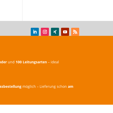
nder
und
100 Leitungsarten
– ideal
ssbestellung
möglich – Lieferung schon
am