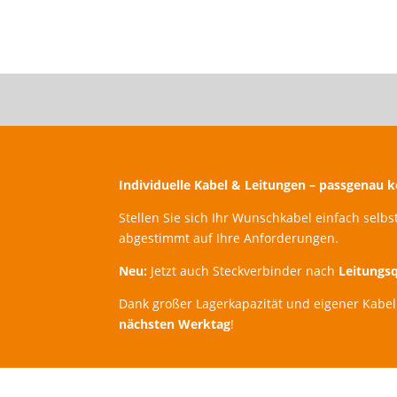
Individuelle Kabel & Leitungen – passgenau k
Stellen Sie sich Ihr Wunschkabel einfach sel
abgestimmt auf Ihre Anforderungen.
Neu:
Jetzt auch Steckverbinder nach
Leitungs
Dank großer Lagerkapazität und eigener Kabel
nächsten Werktag
!