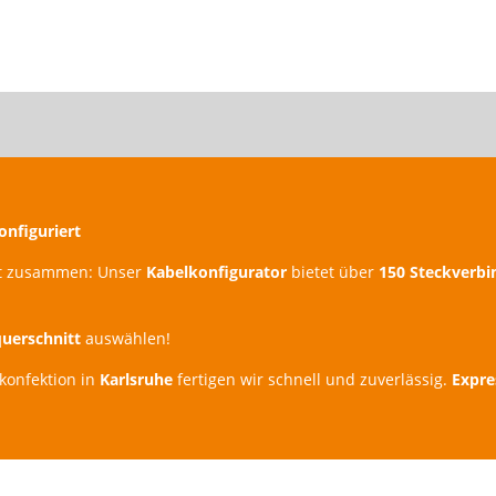
onfiguriert
bst zusammen: Unser
Kabelkonfigurator
bietet über
150 Steckverbi
querschnitt
auswählen!
konfektion in
Karlsruhe
fertigen wir schnell und zuverlässig.
Expre