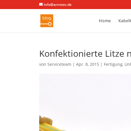
info@arnotec.de
Home
Kabel
Konfektionierte Litze
von
Serviceteam
|
Apr. 8, 2015
|
Fertigung
,
Unk